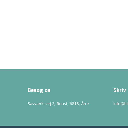
Besøg os
Skriv 
Savværksvej 2, Roust, 6818, Årre
info@b