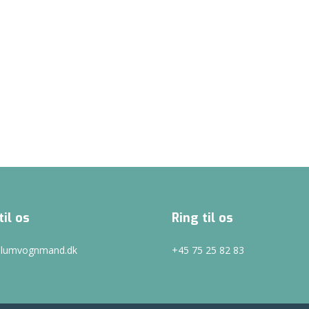
til os
Ring til os
illumvognmand.dk
+45 75 25 82 83