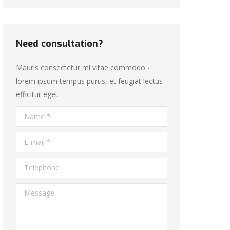
Need consultation?
Mauris consectetur mi vitae commodo -
lorem ipsum tempus purus, et feugiat lectus
efficitur eget.
Name *
E-mail *
Telephone
Message