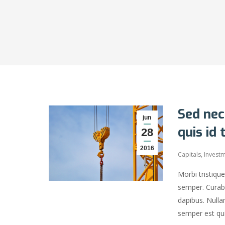
Sed nec
jun
quis id 
28
2016
Capitals
,
Invest
Morbi tristiqu
semper. Curabi
dapibus. Nulla
semper est quis