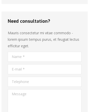
Need consultation?
Mauris consectetur mi vitae commodo -
lorem ipsum tempus purus, et feugiat lectus
efficitur eget.
Name *
E-mail *
Telephone
Message