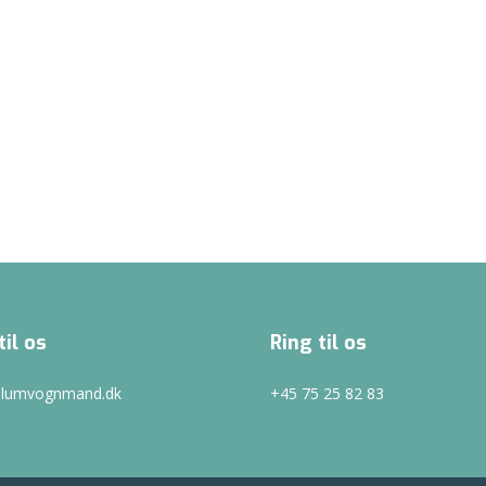
til os
Ring til os
illumvognmand.dk
+45 75 25 82 83