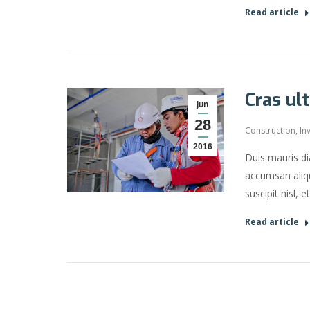
Read article
Cras ult
jun
28
Construction
,
In
2016
Duis mauris dia
accumsan aliqu
suscipit nisl, 
Read article