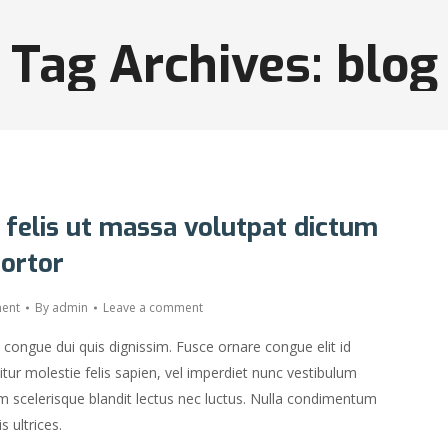
Tag Archives:
blog
 felis ut massa volutpat dictum
tortor
ment
By
admin
Leave a comment
e congue dui quis dignissim. Fusce ornare congue elit id
tur molestie felis sapien, vel imperdiet nunc vestibulum
m scelerisque blandit lectus nec luctus. Nulla condimentum
 ultrices.