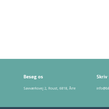
Besøg os
Skriv 
Savværksvej 2, Roust, 6818, Årre
info@b