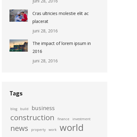
juni 28, 2016
Cras ultricies molestie elit ac
placerat
juni 28, 2016
The impact of lorem ipsum in
2016
juni 28, 2016
Tags
business
blog
build
construction
finance
investment
world
news
property
work