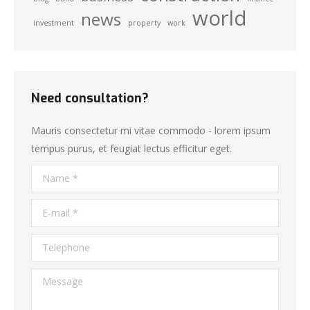
world
news
investment
property
work
Need consultation?
Mauris consectetur mi vitae commodo - lorem ipsum
tempus purus, et feugiat lectus efficitur eget.
Name *
E-mail *
Telephone
Message