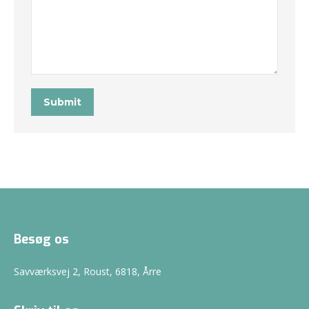
Submit
Besøg os
Savværksvej 2, Roust, 6818, Årre