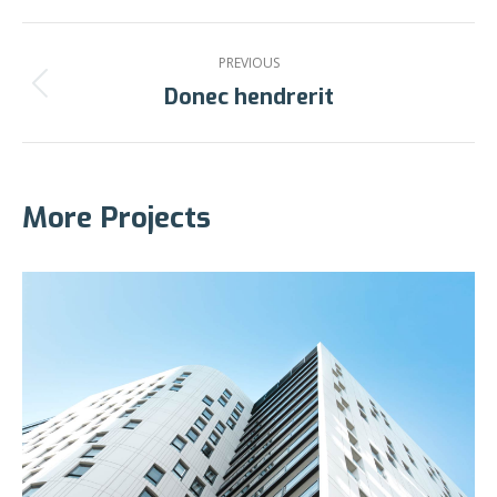
Project
PREVIOUS
navigation
Donec hendrerit
Previous
project:
More Projects