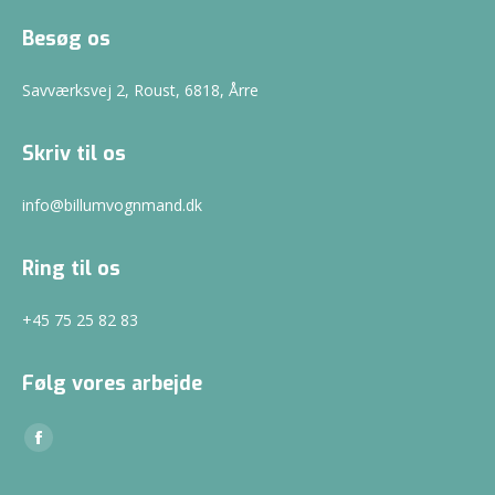
Besøg os
Savværksvej 2, Roust, 6818, Årre
Skriv til os
info@billumvognmand.dk
Ring til os
+45 75 25 82 83
Følg vores arbejde
Find us on:
Facebook
page