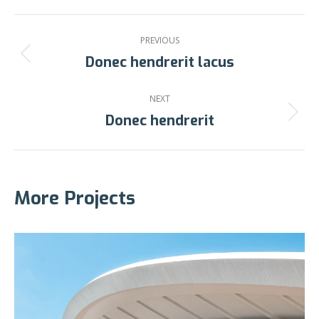
Project
PREVIOUS
navigation
Donec hendrerit lacus
Previous
project:
NEXT
Donec hendrerit
Next
project:
More Projects